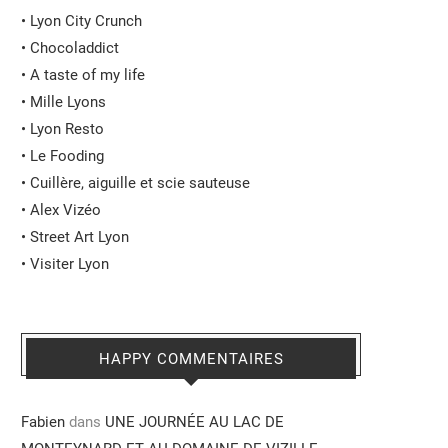
•
Lyon City Crunch
•
Chocoladdict
•
A taste of my life
•
Mille Lyons
•
Lyon Resto
•
Le Fooding
•
Cuillère, aiguille et scie sauteuse
•
Alex Vizéo
•
Street Art Lyon
•
Visiter Lyon
HAPPY COMMENTAIRES
Fabien
dans
UNE JOURNÉE AU LAC DE