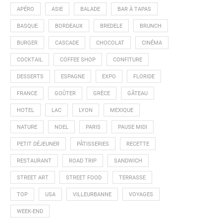
APÉRO
ASIE
BALADE
BAR À TAPAS
BASQUE
BORDEAUX
BREDELE
BRUNCH
BURGER
CASCADE
CHOCOLAT
CINÉMA
COCKTAIL
COFFEE SHOP
CONFITURE
DESSERTS
ESPAGNE
EXPO
FLORIDE
FRANCE
GOÛTER
GRÈCE
GÂTEAU
HOTEL
LAC
LYON
MEXIQUE
NATURE
NOEL
PARIS
PAUSE MIDI
PETIT DÉJEUNER
PÂTISSERIES
RECETTE
RESTAURANT
ROAD TRIP
SANDWICH
STREET ART
STREET FOOD
TERRASSE
TOP
USA
VILLEURBANNE
VOYAGES
WEEK-END