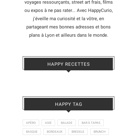
voyages ressourçants, street art frais, films
ou expos à ne pas rater... Avec HappyCurio,
j'éveille ma curiosité et la vôtre, en
partageant mes bonnes adresses et bons
plans à Lyon et ailleurs dans le monde.
HAPPY RECETTES
HAPPY TAG
APÉRO
ASIE
BALADE
BAR À TAPAS
BASQUE
BORDEAUX
BREDELE
BRUNCH