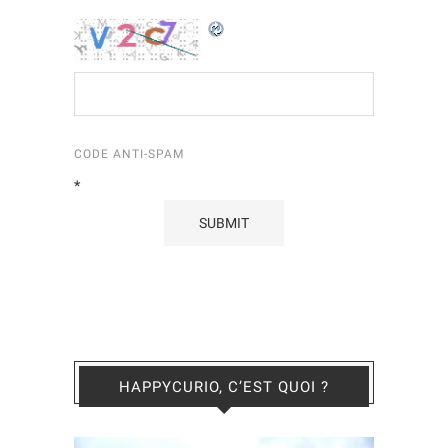
CODE ANTI-SPAM
*
HAPPYCURIO, C’EST QUOI ?