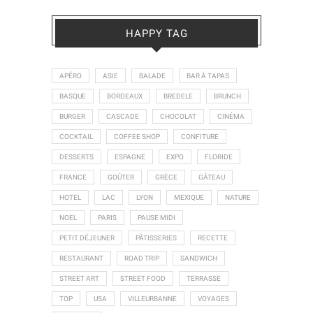
HAPPY TAG
APÉRO
ASIE
BALADE
BAR À TAPAS
BASQUE
BORDEAUX
BREDELE
BRUNCH
BURGER
CASCADE
CHOCOLAT
CINÉMA
COCKTAIL
COFFEE SHOP
CONFITURE
DESSERTS
ESPAGNE
EXPO
FLORIDE
FRANCE
GOÛTER
GRÈCE
GÂTEAU
HOTEL
LAC
LYON
MEXIQUE
NATURE
NOEL
PARIS
PAUSE MIDI
PETIT DÉJEUNER
PÂTISSERIES
RECETTE
RESTAURANT
ROAD TRIP
SANDWICH
STREET ART
STREET FOOD
TERRASSE
TOP
USA
VILLEURBANNE
VOYAGES