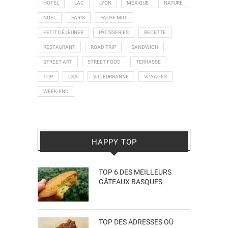
HOTEL
LAC
LYON
MEXIQUE
NATURE
NOEL
PARIS
PAUSE MIDI
PETIT DÉJEUNER
PÂTISSERIES
RECETTE
RESTAURANT
ROAD TRIP
SANDWICH
STREET ART
STREET FOOD
TERRASSE
TOP
USA
VILLEURBANNE
VOYAGES
WEEK-END
HAPPY TOP
TOP 6 DES MEILLEURS
GÂTEAUX BASQUES
TOP DES ADRESSES OÙ