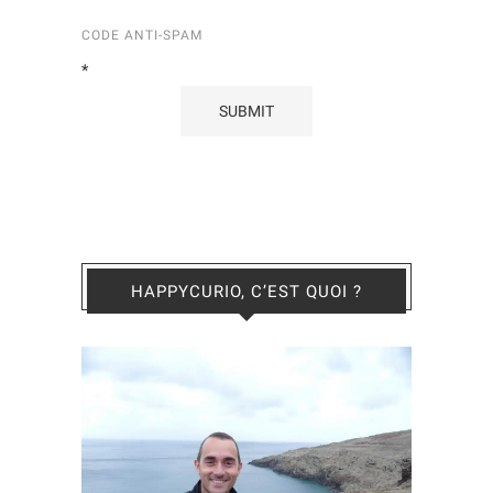
CODE ANTI-SPAM
*
HAPPYCURIO, C’EST QUOI ?