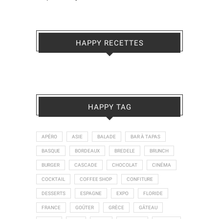
HAPPY RECETTES
HAPPY TAG
APÉRO
ASIE
BALADE
BAR À TAPAS
BASQUE
BORDEAUX
BREDELE
BRUNCH
BURGER
CASCADE
CHOCOLAT
CINÉMA
COCKTAIL
COFFEE SHOP
CONFITURE
DESSERTS
ESPAGNE
EXPO
FLORIDE
FRANCE
GOÛTER
GRÈCE
GÂTEAU