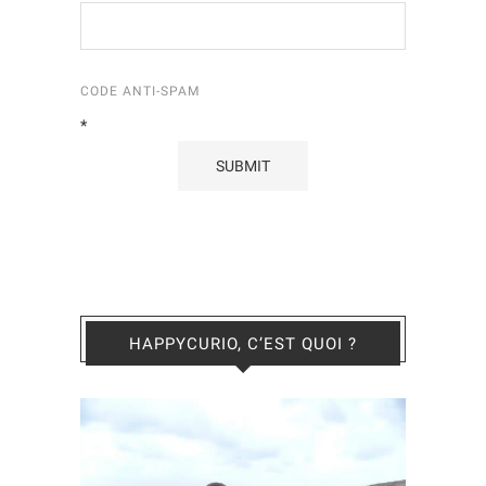
CODE ANTI-SPAM
*
HAPPYCURIO, C’EST QUOI ?