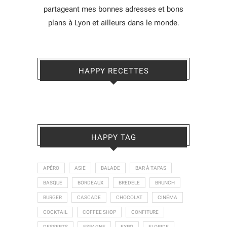
partageant mes bonnes adresses et bons
plans à Lyon et ailleurs dans le monde.
HAPPY RECETTES
HAPPY TAG
APÉRO
ASIE
BALADE
BAR À TAPAS
BASQUE
BORDEAUX
BREDELE
BRUNCH
BURGER
CASCADE
CHOCOLAT
CINÉMA
COCKTAIL
COFFEE SHOP
CONFITURE
DESSERTS
ESPAGNE
EXPO
FLORIDE