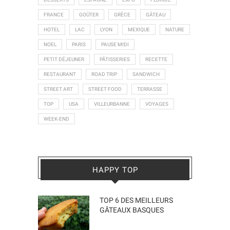
FRANCE
GOÛTER
GRÈCE
GÂTEAU
HOTEL
LAC
LYON
MEXIQUE
NATURE
NOEL
PARIS
PAUSE MIDI
PETIT DÉJEUNER
PÂTISSERIES
RECETTE
RESTAURANT
ROAD TRIP
SANDWICH
STREET ART
STREET FOOD
TERRASSE
TOP
USA
VILLEURBANNE
VOYAGES
WEEK-END
HAPPY TOP
TOP 6 DES MEILLEURS
GÂTEAUX BASQUES