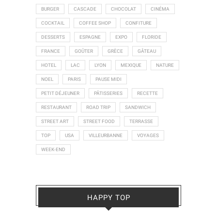
BURGER
CASCADE
CHOCOLAT
CINÉMA
COCKTAIL
COFFEE SHOP
CONFITURE
DESSERTS
ESPAGNE
EXPO
FLORIDE
FRANCE
GOÛTER
GRÈCE
GÂTEAU
HOTEL
LAC
LYON
MEXIQUE
NATURE
NOEL
PARIS
PAUSE MIDI
PETIT DÉJEUNER
PÂTISSERIES
RECETTE
RESTAURANT
ROAD TRIP
SANDWICH
STREET ART
STREET FOOD
TERRASSE
TOP
USA
VILLEURBANNE
VOYAGES
WEEK-END
HAPPY TOP