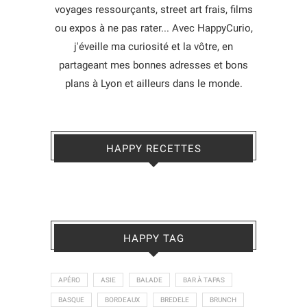
voyages ressourçants, street art frais, films
ou expos à ne pas rater... Avec HappyCurio,
j'éveille ma curiosité et la vôtre, en
partageant mes bonnes adresses et bons
plans à Lyon et ailleurs dans le monde.
HAPPY RECETTES
HAPPY TAG
APÉRO
ASIE
BALADE
BAR À TAPAS
BASQUE
BORDEAUX
BREDELE
BRUNCH