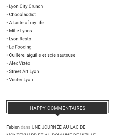
•
Lyon City Crunch
•
Chocoladdict
•
A taste of my life
•
Mille Lyons
•
Lyon Resto
•
Le Fooding
•
Cuillère, aiguille et scie sauteuse
•
Alex Vizéo
•
Street Art Lyon
•
Visiter Lyon
HAPPY COMMENTAIRES
Fabien
dans
UNE JOURNÉE AU LAC DE