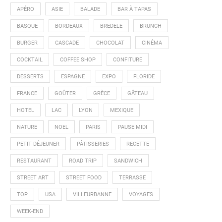
APÉRO
ASIE
BALADE
BAR À TAPAS
BASQUE
BORDEAUX
BREDELE
BRUNCH
BURGER
CASCADE
CHOCOLAT
CINÉMA
COCKTAIL
COFFEE SHOP
CONFITURE
DESSERTS
ESPAGNE
EXPO
FLORIDE
FRANCE
GOÛTER
GRÈCE
GÂTEAU
HOTEL
LAC
LYON
MEXIQUE
NATURE
NOEL
PARIS
PAUSE MIDI
PETIT DÉJEUNER
PÂTISSERIES
RECETTE
RESTAURANT
ROAD TRIP
SANDWICH
STREET ART
STREET FOOD
TERRASSE
TOP
USA
VILLEURBANNE
VOYAGES
WEEK-END