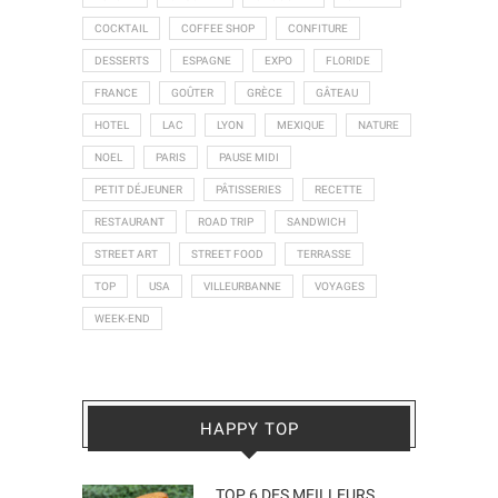
COCKTAIL
COFFEE SHOP
CONFITURE
DESSERTS
ESPAGNE
EXPO
FLORIDE
FRANCE
GOÛTER
GRÈCE
GÂTEAU
HOTEL
LAC
LYON
MEXIQUE
NATURE
NOEL
PARIS
PAUSE MIDI
PETIT DÉJEUNER
PÂTISSERIES
RECETTE
RESTAURANT
ROAD TRIP
SANDWICH
STREET ART
STREET FOOD
TERRASSE
TOP
USA
VILLEURBANNE
VOYAGES
WEEK-END
HAPPY TOP
TOP 6 DES MEILLEURS