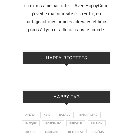
ou expos à ne pas rater... Avec HappyCurio,
j'éveille ma curiosité et la vôtre, en
partageant mes bonnes adresses et bons
plans à Lyon et ailleurs dans le monde.
HAPPY RECETTES
HAPPY TAG
APÉRO
ASIE
BALADE
BAR À TAPAS
BASQUE
BORDEAUX
BREDELE
BRUNCH
BURGER
CASCADE
CHOCOLAT
CINÉMA