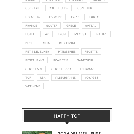
COCKTAIL
COFFEE SHOP
CONFITURE
DESSERTS
ESPAGNE
EXPO
FLORIDE
FRANCE
GOÛTER
GRÈCE
GÂTEAU
HOTEL
LAC
LYON
MEXIQUE
NATURE
NOEL
PARIS
PAUSE MIDI
PETIT DÉJEUNER
PÂTISSERIES
RECETTE
RESTAURANT
ROAD TRIP
SANDWICH
STREET ART
STREET FOOD
TERRASSE
TOP
USA
VILLEURBANNE
VOYAGES
WEEK-END
HAPPY TOP
TOP 6 DES MEILLEURS