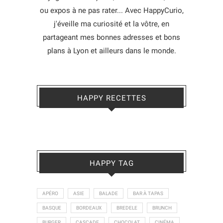
ou expos à ne pas rater... Avec HappyCurio,
j'éveille ma curiosité et la vôtre, en
partageant mes bonnes adresses et bons
plans à Lyon et ailleurs dans le monde.
HAPPY RECETTES
HAPPY TAG
APÉRO
ASIE
BALADE
BAR À TAPAS
BASQUE
BORDEAUX
BREDELE
BRUNCH
BURGER
CASCADE
CHOCOLAT
CINÉMA