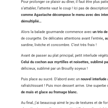
Pour prolonger ce plaisir au dîner, il faut être plus pa
s’attabler, l’attente vaut le coup ! Ici pas de descri
comme Agastache décompose le menu avec des interlud
démultiplié…
Alors la balade gourmande commence avec
un trio d
de courgette. De délicates attentions avant l’entrée
, a
sardine, livèche et concombre. C’est très frais !
Avant de passer au plat principal, petit interlude végét
Celui du cochon aux myrtilles et noisettes, sublimé pa
délicieux, sublimé par un Brouilly soyeux !
Puis place au sucré. D’abord avec un
nouvel interlude 
rafraîchissant ! Puis mon dessert arrive. Une superbe
de maïs et glace au fromage blanc.
Au final, j’ai beaucoup aimé le jeu de textures et de f