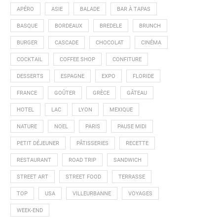
APÉRO
ASIE
BALADE
BAR À TAPAS
BASQUE
BORDEAUX
BREDELE
BRUNCH
BURGER
CASCADE
CHOCOLAT
CINÉMA
COCKTAIL
COFFEE SHOP
CONFITURE
DESSERTS
ESPAGNE
EXPO
FLORIDE
FRANCE
GOÛTER
GRÈCE
GÂTEAU
HOTEL
LAC
LYON
MEXIQUE
NATURE
NOEL
PARIS
PAUSE MIDI
PETIT DÉJEUNER
PÂTISSERIES
RECETTE
RESTAURANT
ROAD TRIP
SANDWICH
STREET ART
STREET FOOD
TERRASSE
TOP
USA
VILLEURBANNE
VOYAGES
WEEK-END