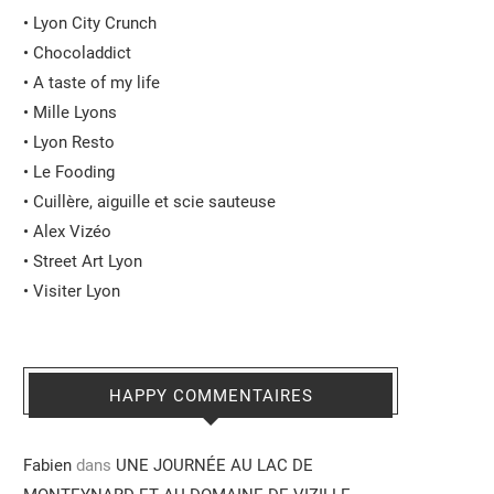
•
Lyon City Crunch
•
Chocoladdict
•
A taste of my life
•
Mille Lyons
•
Lyon Resto
•
Le Fooding
•
Cuillère, aiguille et scie sauteuse
•
Alex Vizéo
•
Street Art Lyon
•
Visiter Lyon
HAPPY COMMENTAIRES
Fabien
dans
UNE JOURNÉE AU LAC DE