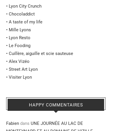
•
Lyon City Crunch
•
Chocoladdict
•
A taste of my life
•
Mille Lyons
•
Lyon Resto
•
Le Fooding
•
Cuillère, aiguille et scie sauteuse
•
Alex Vizéo
•
Street Art Lyon
•
Visiter Lyon
HAPPY COMMENTAIRES
Fabien
dans
UNE JOURNÉE AU LAC DE