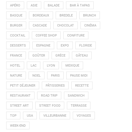
APÉRO
ASIE
BALADE
BAR À TAPAS
BASQUE
BORDEAUX
BREDELE
BRUNCH
BURGER
CASCADE
CHOCOLAT
CINÉMA
COCKTAIL
COFFEE SHOP
CONFITURE
DESSERTS
ESPAGNE
EXPO
FLORIDE
FRANCE
GOÛTER
GRÈCE
GÂTEAU
HOTEL
LAC
LYON
MEXIQUE
NATURE
NOEL
PARIS
PAUSE MIDI
PETIT DÉJEUNER
PÂTISSERIES
RECETTE
RESTAURANT
ROAD TRIP
SANDWICH
STREET ART
STREET FOOD
TERRASSE
TOP
USA
VILLEURBANNE
VOYAGES
WEEK-END