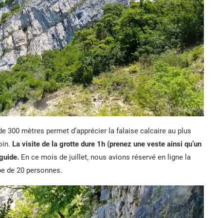
 de 300 mètres permet d’apprécier la falaise calcaire au plus
oin.
La visite de la grotte dure 1h (prenez une veste ainsi qu’un
guide.
En ce mois de juillet, nous avions réservé en ligne la
upe de 20 personnes.