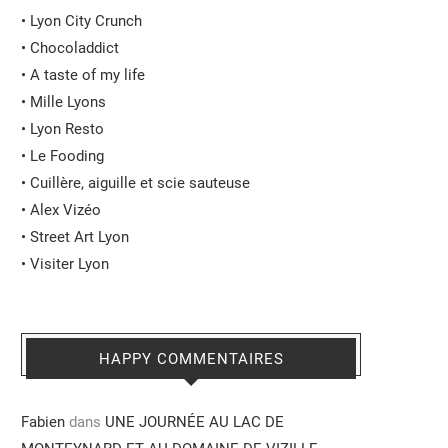
•
Lyon City Crunch
•
Chocoladdict
•
A taste of my life
•
Mille Lyons
•
Lyon Resto
•
Le Fooding
•
Cuillère, aiguille et scie sauteuse
•
Alex Vizéo
•
Street Art Lyon
•
Visiter Lyon
HAPPY COMMENTAIRES
Fabien
dans
UNE JOURNÉE AU LAC DE