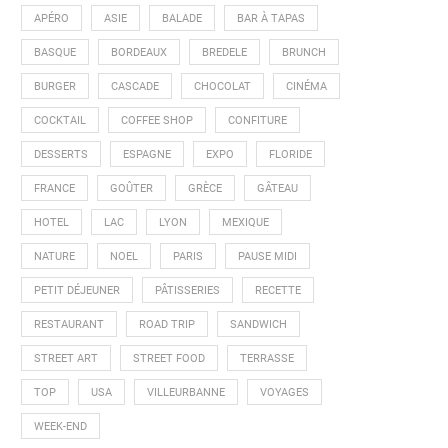
APÉRO
ASIE
BALADE
BAR À TAPAS
BASQUE
BORDEAUX
BREDELE
BRUNCH
BURGER
CASCADE
CHOCOLAT
CINÉMA
COCKTAIL
COFFEE SHOP
CONFITURE
DESSERTS
ESPAGNE
EXPO
FLORIDE
FRANCE
GOÛTER
GRÈCE
GÂTEAU
HOTEL
LAC
LYON
MEXIQUE
NATURE
NOEL
PARIS
PAUSE MIDI
PETIT DÉJEUNER
PÂTISSERIES
RECETTE
RESTAURANT
ROAD TRIP
SANDWICH
STREET ART
STREET FOOD
TERRASSE
TOP
USA
VILLEURBANNE
VOYAGES
WEEK-END