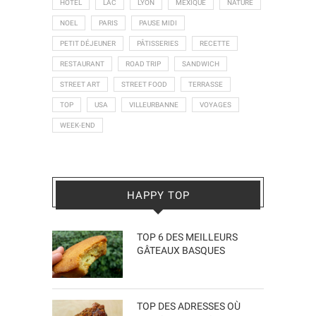
HOTEL
LAC
LYON
MEXIQUE
NATURE
NOEL
PARIS
PAUSE MIDI
PETIT DÉJEUNER
PÂTISSERIES
RECETTE
RESTAURANT
ROAD TRIP
SANDWICH
STREET ART
STREET FOOD
TERRASSE
TOP
USA
VILLEURBANNE
VOYAGES
WEEK-END
HAPPY TOP
TOP 6 DES MEILLEURS
GÂTEAUX BASQUES
TOP DES ADRESSES OÙ