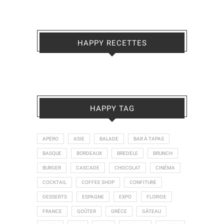
HAPPY RECETTES
HAPPY TAG
APÉRO
ASIE
BALADE
BAR À TAPAS
BASQUE
BORDEAUX
BREDELE
BRUNCH
BURGER
CASCADE
CHOCOLAT
CINÉMA
COCKTAIL
COFFEE SHOP
CONFITURE
DESSERTS
ESPAGNE
EXPO
FLORIDE
FRANCE
GOÛTER
GRÈCE
GÂTEAU