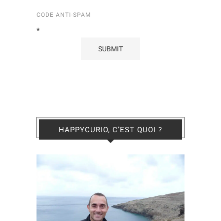
CODE ANTI-SPAM
*
HAPPYCURIO, C’EST QUOI ?