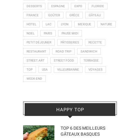
DESSERTS
ESPAGNE
EXPO
FLORIDE
FRANCE
GOÛTER
GRÈCE
GÂTEAU
HOTEL
LAC
LYON
MEXIQUE
NATURE
NOEL
PARIS
PAUSE MIDI
PETIT DÉJEUNER
PÂTISSERIES
RECETTE
RESTAURANT
ROAD TRIP
SANDWICH
STREET ART
STREET FOOD
TERRASSE
TOP
USA
VILLEURBANNE
VOYAGES
WEEK-END
HAPPY TOP
TOP 6 DES MEILLEURS
GÂTEAUX BASQUES