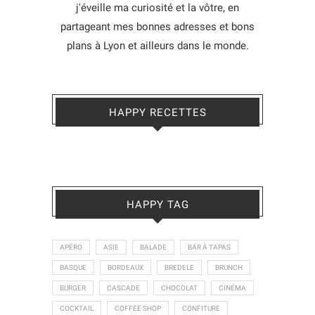
j'éveille ma curiosité et la vôtre, en
partageant mes bonnes adresses et bons
plans à Lyon et ailleurs dans le monde.
HAPPY RECETTES
HAPPY TAG
APÉRO
ASIE
BALADE
BAR À TAPAS
BASQUE
BORDEAUX
BREDELE
BRUNCH
BURGER
CASCADE
CHOCOLAT
CINÉMA
COCKTAIL
COFFEE SHOP
CONFITURE