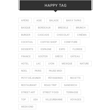
HAPPY TAG
APÉRO
ASIE
BALADE
BAR À TAPAS
BASQUE
BORDEAUX
BREDELE
BRUNCH
BURGER
CASCADE
CHOCOLAT
CINÉMA
COCKTAIL
COFFEE SHOP
CONFITURE
DESSERTS
ESPAGNE
EXPO
FLORIDE
FRANCE
GOÛTER
GRÈCE
GÂTEAU
HOTEL
LAC
LYON
MEXIQUE
NATURE
NOEL
PARIS
PAUSE MIDI
PETIT DÉJEUNER
PÂTISSERIES
RECETTE
RESTAURANT
ROAD TRIP
SANDWICH
STREET ART
STREET FOOD
TERRASSE
TOP
USA
VILLEURBANNE
VOYAGES
WEEK-END