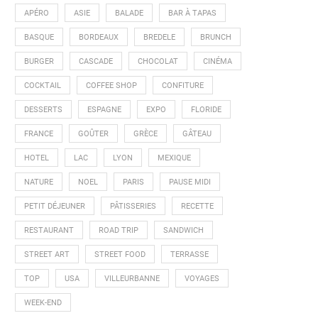
APÉRO
ASIE
BALADE
BAR À TAPAS
BASQUE
BORDEAUX
BREDELE
BRUNCH
BURGER
CASCADE
CHOCOLAT
CINÉMA
COCKTAIL
COFFEE SHOP
CONFITURE
DESSERTS
ESPAGNE
EXPO
FLORIDE
FRANCE
GOÛTER
GRÈCE
GÂTEAU
HOTEL
LAC
LYON
MEXIQUE
NATURE
NOEL
PARIS
PAUSE MIDI
PETIT DÉJEUNER
PÂTISSERIES
RECETTE
RESTAURANT
ROAD TRIP
SANDWICH
STREET ART
STREET FOOD
TERRASSE
TOP
USA
VILLEURBANNE
VOYAGES
WEEK-END