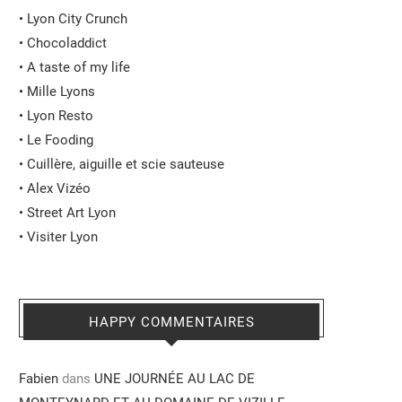
•
Lyon City Crunch
•
Chocoladdict
•
A taste of my life
•
Mille Lyons
•
Lyon Resto
•
Le Fooding
•
Cuillère, aiguille et scie sauteuse
•
Alex Vizéo
•
Street Art Lyon
•
Visiter Lyon
HAPPY COMMENTAIRES
Fabien
dans
UNE JOURNÉE AU LAC DE