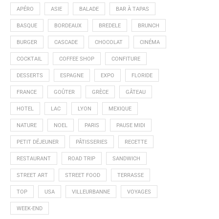
APÉRO
ASIE
BALADE
BAR À TAPAS
BASQUE
BORDEAUX
BREDELE
BRUNCH
BURGER
CASCADE
CHOCOLAT
CINÉMA
COCKTAIL
COFFEE SHOP
CONFITURE
DESSERTS
ESPAGNE
EXPO
FLORIDE
FRANCE
GOÛTER
GRÈCE
GÂTEAU
HOTEL
LAC
LYON
MEXIQUE
NATURE
NOEL
PARIS
PAUSE MIDI
PETIT DÉJEUNER
PÂTISSERIES
RECETTE
RESTAURANT
ROAD TRIP
SANDWICH
STREET ART
STREET FOOD
TERRASSE
TOP
USA
VILLEURBANNE
VOYAGES
WEEK-END