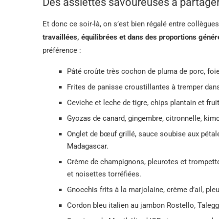
Des assiettes savoureuses à partager
Et donc ce soir-là, on s’est bien régalé entre collègue
travaillées, équilibrées et dans des proportions géné
préférence :
Pâté croûte très cochon de pluma de porc, foie
Frites de panisse croustillantes à tremper dan
Ceviche et leche de tigre, chips plantain et frui
Gyozas de canard, gingembre, citronnelle, kimch
Onglet de bœuf grillé, sauce soubise aux pétale
Madagascar.
Crème de champignons, pleurotes et trompettes
et noisettes torréfiées.
Gnocchis frits à la marjolaine, crème d’ail, pl
Cordon bleu italien au jambon Rostello, Taleggi