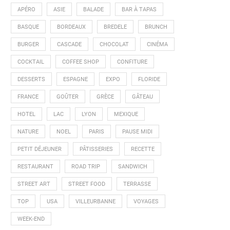
APÉRO
ASIE
BALADE
BAR À TAPAS
BASQUE
BORDEAUX
BREDELE
BRUNCH
BURGER
CASCADE
CHOCOLAT
CINÉMA
COCKTAIL
COFFEE SHOP
CONFITURE
DESSERTS
ESPAGNE
EXPO
FLORIDE
FRANCE
GOÛTER
GRÈCE
GÂTEAU
HOTEL
LAC
LYON
MEXIQUE
NATURE
NOEL
PARIS
PAUSE MIDI
PETIT DÉJEUNER
PÂTISSERIES
RECETTE
RESTAURANT
ROAD TRIP
SANDWICH
STREET ART
STREET FOOD
TERRASSE
TOP
USA
VILLEURBANNE
VOYAGES
WEEK-END