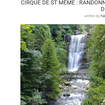
CIRQUE DE ST MÊME : RANDONN
D
written by
Fa