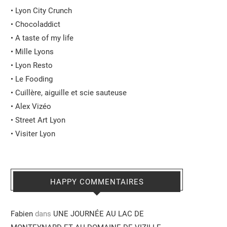
•
Lyon City Crunch
•
Chocoladdict
•
A taste of my life
•
Mille Lyons
•
Lyon Resto
•
Le Fooding
•
Cuillère, aiguille et scie sauteuse
•
Alex Vizéo
•
Street Art Lyon
•
Visiter Lyon
HAPPY COMMENTAIRES
Fabien
dans
UNE JOURNÉE AU LAC DE