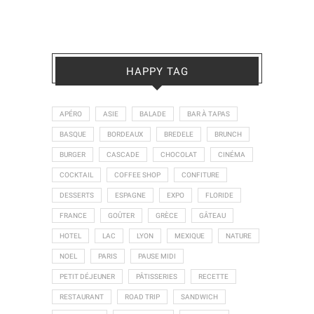
HAPPY TAG
APÉRO
ASIE
BALADE
BAR À TAPAS
BASQUE
BORDEAUX
BREDELE
BRUNCH
BURGER
CASCADE
CHOCOLAT
CINÉMA
COCKTAIL
COFFEE SHOP
CONFITURE
DESSERTS
ESPAGNE
EXPO
FLORIDE
FRANCE
GOÛTER
GRÈCE
GÂTEAU
HOTEL
LAC
LYON
MEXIQUE
NATURE
NOEL
PARIS
PAUSE MIDI
PETIT DÉJEUNER
PÂTISSERIES
RECETTE
RESTAURANT
ROAD TRIP
SANDWICH