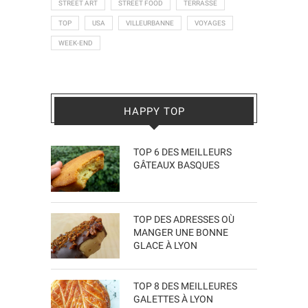
STREET ART
STREET FOOD
TERRASSE
TOP
USA
VILLEURBANNE
VOYAGES
WEEK-END
HAPPY TOP
TOP 6 DES MEILLEURS
GÂTEAUX BASQUES
TOP DES ADRESSES OÙ
MANGER UNE BONNE
GLACE À LYON
TOP 8 DES MEILLEURES
GALETTES À LYON