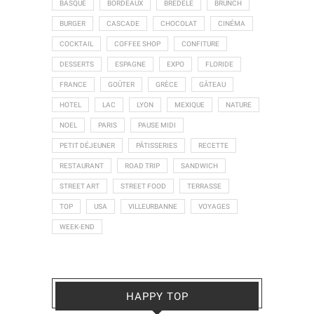
BASQUE
BORDEAUX
BREDELE
BRUNCH
BURGER
CASCADE
CHOCOLAT
CINÉMA
COCKTAIL
COFFEE SHOP
CONFITURE
DESSERTS
ESPAGNE
EXPO
FLORIDE
FRANCE
GOÛTER
GRÈCE
GÂTEAU
HOTEL
LAC
LYON
MEXIQUE
NATURE
NOEL
PARIS
PAUSE MIDI
PETIT DÉJEUNER
PÂTISSERIES
RECETTE
RESTAURANT
ROAD TRIP
SANDWICH
STREET ART
STREET FOOD
TERRASSE
TOP
USA
VILLEURBANNE
VOYAGES
WEEK-END
HAPPY TOP