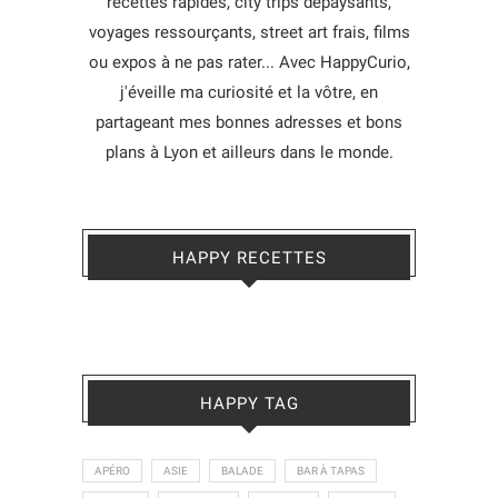
recettes rapides, city trips dépaysants,
voyages ressourçants, street art frais, films
ou expos à ne pas rater... Avec HappyCurio,
j'éveille ma curiosité et la vôtre, en
partageant mes bonnes adresses et bons
plans à Lyon et ailleurs dans le monde.
HAPPY RECETTES
HAPPY TAG
APÉRO
ASIE
BALADE
BAR À TAPAS