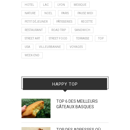
HOTEL
LAC
LYON
MEXIQUE
NATURE
NOEL
PARIS
PAUSE MIDI
PETIT DÉJEUNER
PÂTISSERIES
RECETTE
RESTAURANT
ROAD TRIP
SANDWICH
STREET ART
STREET FOOD
TERRASSE
TOP
USA
VILLEURBANNE
VOYAGES
WEEK-END
HAPPY TOP
TOP 6 DES MEILLEURS
GÂTEAUX BASQUES
TOP DES ADRESSES OÙ