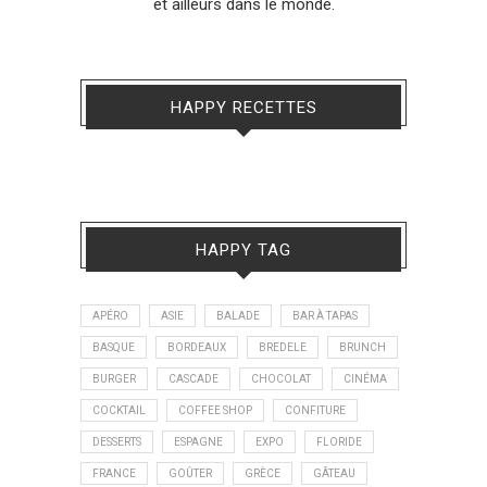
et ailleurs dans le monde.
HAPPY RECETTES
HAPPY TAG
APÉRO
ASIE
BALADE
BAR À TAPAS
BASQUE
BORDEAUX
BREDELE
BRUNCH
BURGER
CASCADE
CHOCOLAT
CINÉMA
COCKTAIL
COFFEE SHOP
CONFITURE
DESSERTS
ESPAGNE
EXPO
FLORIDE
FRANCE
GOÛTER
GRÈCE
GÂTEAU