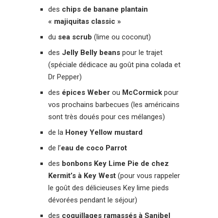
des
chips de banane plantain
« majiquitas classic »
du
sea scrub
(lime ou coconut)
des
Jelly Belly beans
pour le trajet
(spéciale dédicace au goût pina colada et
Dr Pepper)
des
épices Weber
ou
McCormick
pour
vos prochains barbecues (les américains
sont très doués pour ces mélanges)
de la
Honey Yellow mustard
de l’
eau de coco
Parrot
des
bonbons Key Lime Pie de chez
Kermit’s à Key West
(pour vous rappeler
le goût des délicieuses Key lime pieds
dévorées pendant le séjour)
des
coquillages ramassés à Sanibel