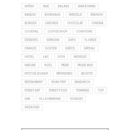
APÉRO
ASIE
BALADE
BAR À TAPAS
BASQUE
BORDEAUX
BREDELE
BRUNCH
BURGER
CASCADE
CHOCOLAT
CINÉMA
COCKTAIL
COFFEE SHOP
CONFITURE
DESSERTS
ESPAGNE
EXPO
FLORIDE
FRANCE
GOÛTER
GRÈCE
GÂTEAU
HOTEL
LAC
LYON
MEXIQUE
NATURE
NOEL
PARIS
PAUSE MIDI
PETIT DÉJEUNER
PÂTISSERIES
RECETTE
RESTAURANT
ROAD TRIP
SANDWICH
STREET ART
STREET FOOD
TERRASSE
TOP
USA
VILLEURBANNE
VOYAGES
WEEK-END