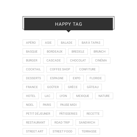
HAPPY TAG
APÉRO
ASIE
BALADE
BAR À TAPAS
BASQUE
BORDEAUX
BREDELE
BRUNCH
BURGER
CASCADE
CHOCOLAT
CINÉMA
COCKTAIL
COFFEE SHOP
CONFITURE
DESSERTS
ESPAGNE
EXPO
FLORIDE
FRANCE
GOÛTER
GRÈCE
GÂTEAU
HOTEL
LAC
LYON
MEXIQUE
NATURE
NOEL
PARIS
PAUSE MIDI
PETIT DÉJEUNER
PÂTISSERIES
RECETTE
RESTAURANT
ROAD TRIP
SANDWICH
STREET ART
STREET FOOD
TERRASSE